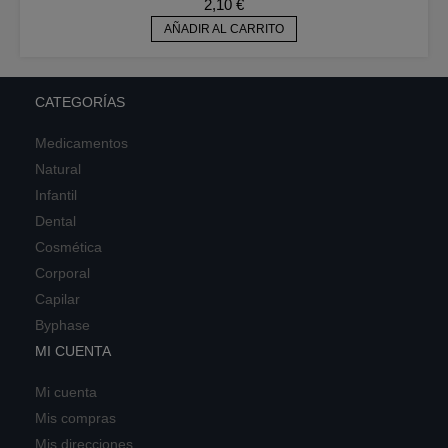
2,10
€
AÑADIR AL CARRITO
CATEGORÍAS
Medicamentos
Natural
Infantil
Dental
Cosmética
Corporal
Capilar
Byphase
MI CUENTA
Mi cuenta
Mis compras
Mis direcciones