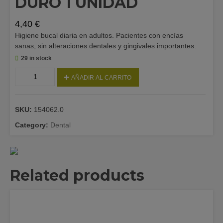
DURO 1 UNIDAD
4,40
€
Higiene bucal diaria en adultos. Pacientes con encías
sanas, sin alteraciones dentales y gingivales importantes.
29 in stock
VITIS
AÑADIR AL CARRITO
CEPILLO
DENTAL
DURO
SKU:
154062.0
1
UNIDAD
Category:
Dental
quantity
Related products