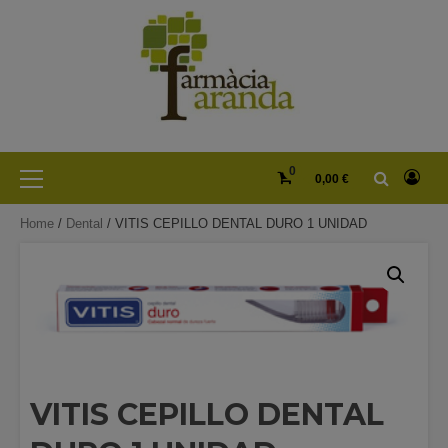
Skip
to
content
Primary
0
0,00 €
Menu
Home
/
Dental
/ VITIS CEPILLO DENTAL DURO 1 UNIDAD
VITIS CEPILLO DENTAL