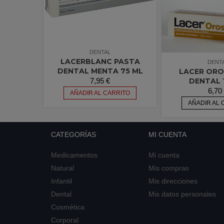
DENTAL
LACERBLANC PASTA
DENT
DENTAL MENTA 75 ML
LACER ORO
7,95
€
DENTAL 
6,70
AÑADIR AL CARRITO
AÑADIR AL 
CATEGORÍAS
MI CUENTA
Medicamentos
Mi cuenta
Natural
Mis compras
Infantil
Mis direcciones
Dental
Mis datos personales
Cosmética
Corporal