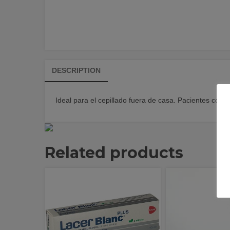
DESCRIPTION
Ideal para el cepillado fuera de casa. Pacientes con 
Related products