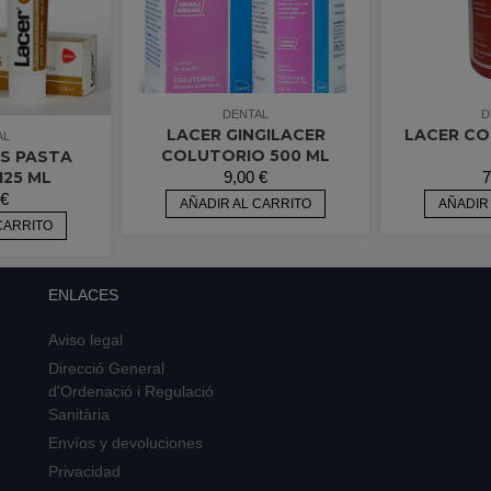
DENTAL
D
LACER GINGILACER
LACER CO
AL
COLUTORIO 500 ML
S PASTA
9,00
€
7
125 ML
€
AÑADIR AL CARRITO
AÑADIR
CARRITO
ENLACES
Aviso legal
Direcció General
d'Ordenació i Regulació
Sanitària
Envíos y devoluciones
Privacidad