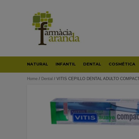
Skip
to
content
NATURAL
INFANTIL
DENTAL
COSMÉTICA
Home
/
Dental
/ VITIS CEPILLO DENTAL ADULTO COMPAC