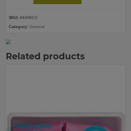
ESTERILIZADA
ORRAVAN
POMADA
SKU:
844993.0
25
G
Category:
General
quantity
Related products