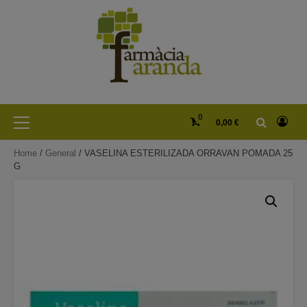
Skip
to
content
Primary
0
0,00 €
Menu
Home
/
General
/ VASELINA ESTERILIZADA ORRAVAN POMADA 25
G