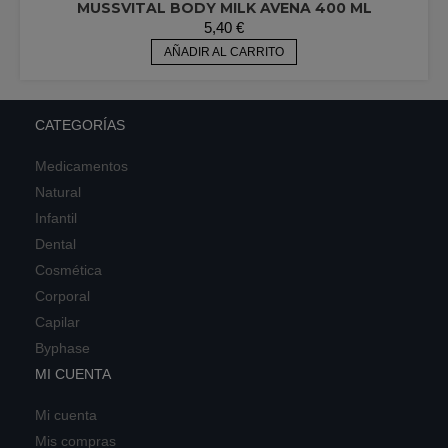
MUSSVITAL BODY MILK AVENA 400 ML
5,40
€
AÑADIR AL CARRITO
CATEGORÍAS
Medicamentos
Natural
Infantil
Dental
Cosmética
Corporal
Capilar
Byphase
MI CUENTA
Mi cuenta
Mis compras