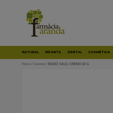
Skip
to
content
NATURAL
INFANTIL
DENTAL
COSMÉTICA
Home
/
General
/ RADIO SALIL CREMA 60 G