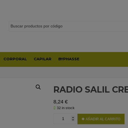
CORPORAL
CAPILAR
BYPHASSE
RADIO SALIL CR
8,24
€
32 in stock
RADIO
AÑADIR AL CARRITO
SALIL