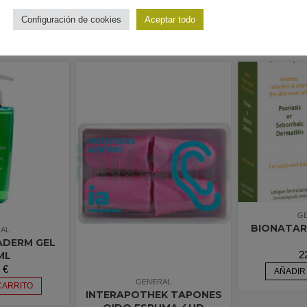
Configuración de cookies
Aceptar todo
G
BIONATAR
AL
ADERM GEL
2
ML
5
€
AÑADIR
GENERAL
CARRITO
INTERAPOTHEK TAPONES