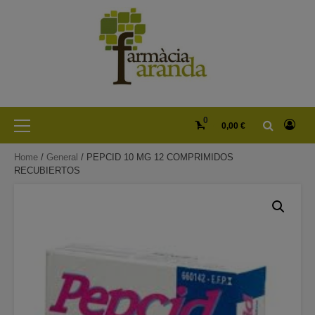
Skip
to
content
Primary
0
0,00 €
Menu
Home
/
General
/ PEPCID 10 MG 12 COMPRIMIDOS
RECUBIERTOS