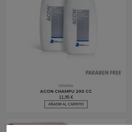
GENERAL
ACON CHAMPU 200 CC
11,95
€
AÑADIR AL CARRITO