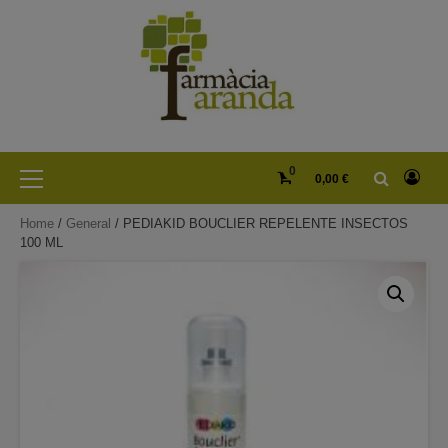
Skip
to
content
Primary
0
0,00 €
Menu
Home
/
General
/ PEDIAKID BOUCLIER REPELENTE INSECTOS
100 ML