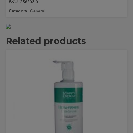
SKU:
256203.0
100
ML
Category:
General
quantity
Related products