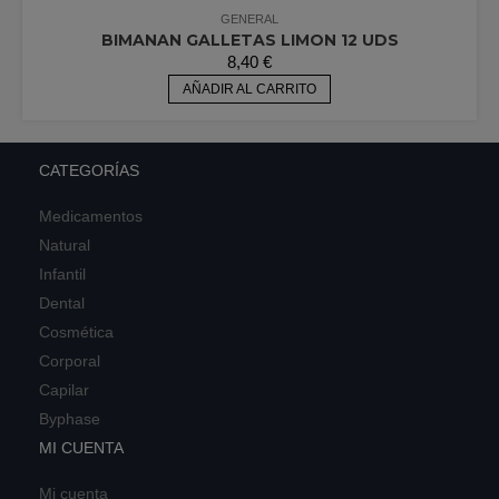
GENERAL
BIMANAN GALLETAS LIMON 12 UDS
8,40
€
AÑADIR AL CARRITO
CATEGORÍAS
Medicamentos
Natural
Infantil
Dental
Cosmética
Corporal
Capilar
Byphase
MI CUENTA
Mi cuenta