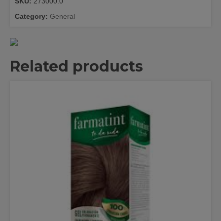
SKU:
273000.0
ALGODO
24
Category:
General
UDS
quantity
Related products