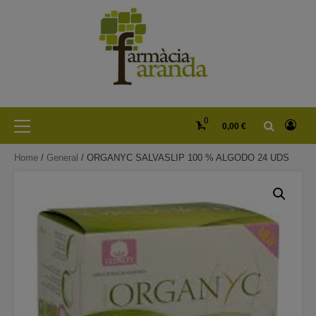
Skip
to
content
Primary
0
0,00 €
Menu
Home
/
General
/ ORGANYC SALVASLIP 100 % ALGODO 24 UDS