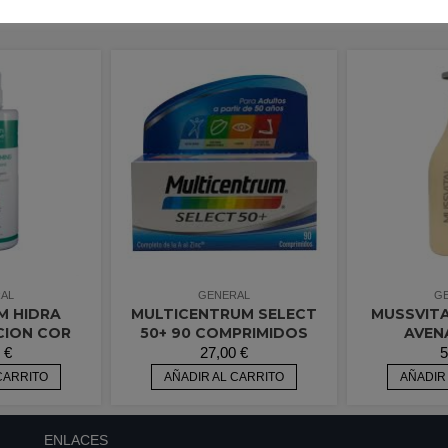
AL
GENERAL
G
M HIDRA
MULTICENTRUM SELECT
MUSSVITA
CION COR
50+ 90 COMPRIMIDOS
AVEN
0
€
27,00
€
5
CARRITO
AÑADIR AL CARRITO
AÑADIR
ENLACES