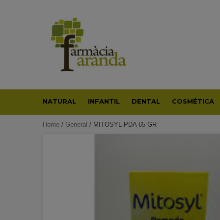
Skip
to
content
NATURAL
INFANTIL
DENTAL
COSMÉTICA
Home
/
General
/ MITOSYL PDA 65 GR