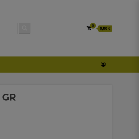
0
0,00 €
 GR