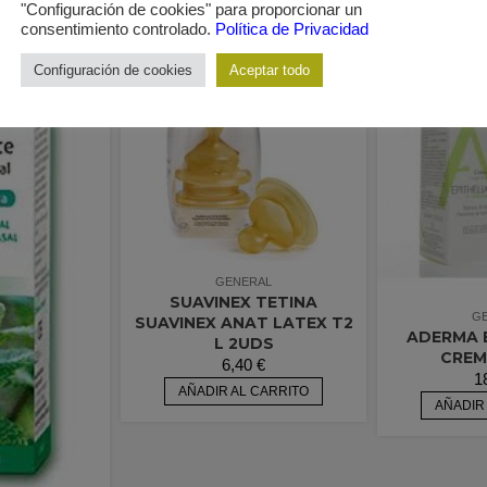
"Configuración de cookies" para proporcionar un
consentimiento controlado.
Política de Privacidad
Configuración de cookies
Aceptar todo
GENERAL
SUAVINEX TETINA
G
SUAVINEX ANAT LATEX T2
ADERMA E
L 2UDS
CREM
6,40
€
1
AÑADIR AL CARRITO
AÑADIR