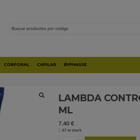
CORPORAL
CAPILAR
BYPHASSE
L
LAMBDA CONTR
ML
7,40
€
67 in stock
LAMBDA