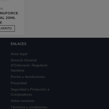
AL
INUFORCE
AL 20ML
€
CARRITO
ENLACES
Aviso legal
Direcció General
d'Ordenació i Regulació
Sanitària
Envíos y devoluciones
Privacidad
Seguridad y Protección a
Compradores
Sobre nosotros
Términos y condiciones