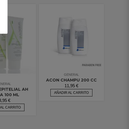
GENERAL
ACON CHAMPU 200 CC
ENERAL
11,95
€
PITELIAL AH
AÑADIR AL CARRITO
A 100 ML
8,95
€
 AL CARRITO