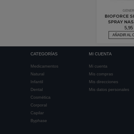
GENER
BIOFORCE S
SPRAY NAS
5,95
AÑADIR AL 
CATEGORÍAS
MI CUENTA
Medicamentos
Mi cuenta
Natural
Mis compras
Infantil
Mis direcciones
Dental
Mis datos personales
Cosmética
Corporal
Capilar
Byphase