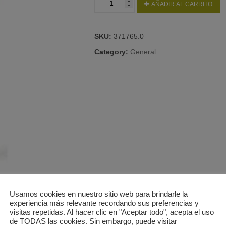
AÑADIR AL CARRITO
CONTROL
DESOD
CREMA
SKU:
371765.0
50
ML
Category:
General
quantity
Usamos cookies en nuestro sitio web para brindarle la
experiencia más relevante recordando sus preferencias y
visitas repetidas. Al hacer clic en "Aceptar todo", acepta el uso
de TODAS las cookies. Sin embargo, puede visitar