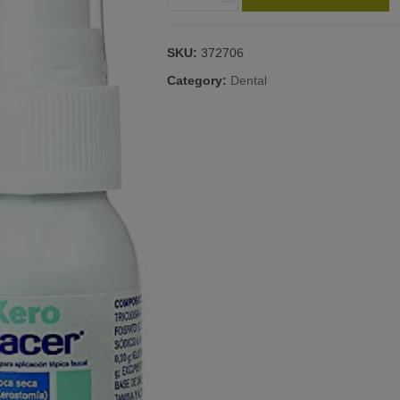
XEROLACER
SPRAY
25
SKU:
372706
ML
quantity
Category:
Dental