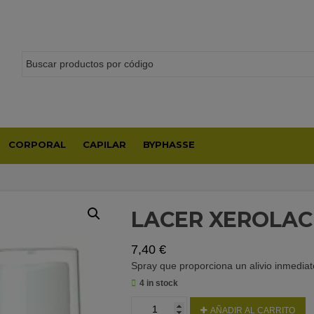
CORPORAL
CAPILAR
BYPHASSE
LACER XEROLAC
7,40
€
Spray que proporciona un alivio inmediat
4 in stock
LACER
AÑADIR AL CARRITO