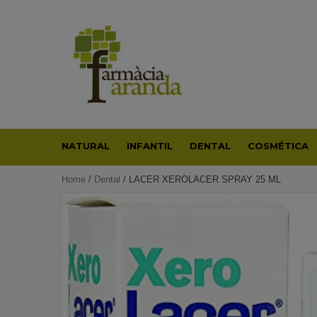
Skip
to
content
NATURAL
INFANTIL
DENTAL
COSMÉTICA
Home
/
Dental
/ LACER XEROLACER SPRAY 25 ML