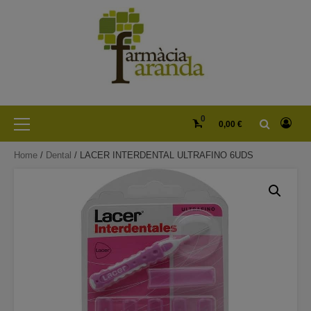
Skip
to
content
Primary
0
0,00 €
Menu
Home
/
Dental
/ LACER INTERDENTAL ULTRAFINO 6UDS