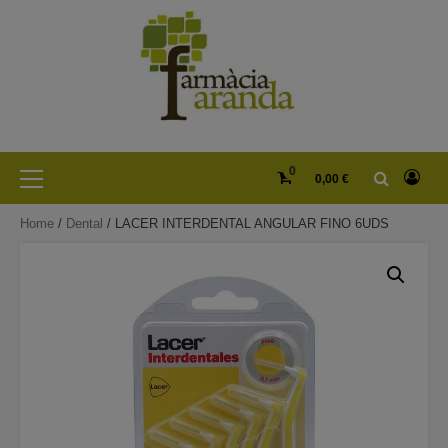
Skip
to
content
Primary
0
0,00 €
Menu
Home
/
Dental
/ LACER INTERDENTAL ANGULAR FINO 6UDS