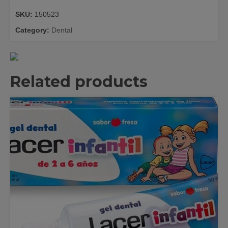
FINO
SKU:
150523
6UDS
quantity
Category:
Dental
Related products