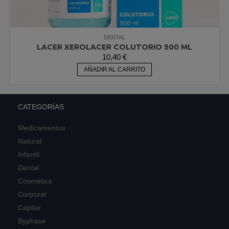
DENTAL
LACER XEROLACER COLUTORIO 500 ML
10,40
€
AÑADIR AL CARRITO
CATEGORÍAS
Medicamentos
Natural
Infantil
Dental
Cosmética
Corporal
Capilar
Byphase