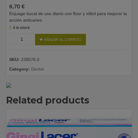
6,70
€
Enjuage bucal de uso diario con flúor y xilitol para mejorar la
acción anticaries
4 in stock
LACER
AÑADIR AL CARRITO
COLUTORIO
JUNIOR
FRESA
SKU:
238576.0
500
ML
Category:
Dental
quantity
Related products