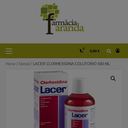
Skip
to
content
Primary
0
0,00 €
Menu
Home
/
Dental
/ LACER CLORHEXIDINA COLUTORIO 500 ML