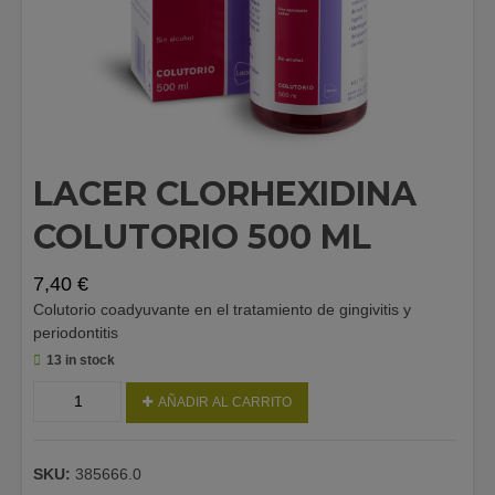
LACER CLORHEXIDINA
COLUTORIO 500 ML
7,40
€
Colutorio coadyuvante en el tratamiento de gingivitis y
periodontitis
13 in stock
LACER
AÑADIR AL CARRITO
CLORHEXIDINA
COLUTORIO
500
SKU:
385666.0
ML