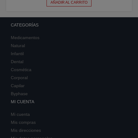
AÑADIR AL CARRITO
CATEGORÍAS
Medicamentos
Natural
Infantil
Dental
Cosmética
Corporal
Capilar
Byphase
MI CUENTA
Mi cuenta
Mis compras
Mis direcciones