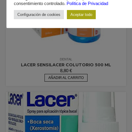
consentimiento controlado.
Política de Privacidad
Configuración de cookies
Aceptar todo
DENTAL
LACER SENSILACER COLUTORIO 500 ML
8,80
€
AÑADIR AL CARRITO