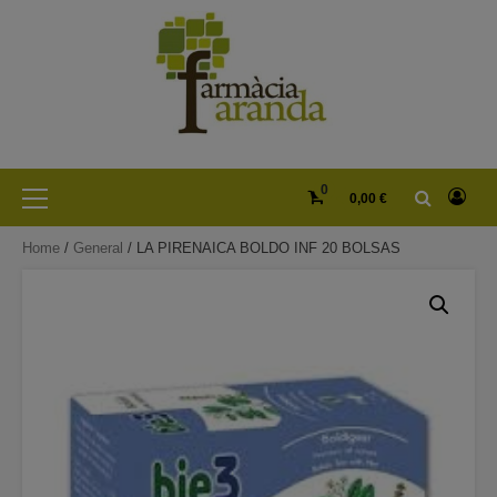
Skip
to
content
Primary
0
0,00 €
Menu
Home
/
General
/ LA PIRENAICA BOLDO INF 20 BOLSAS