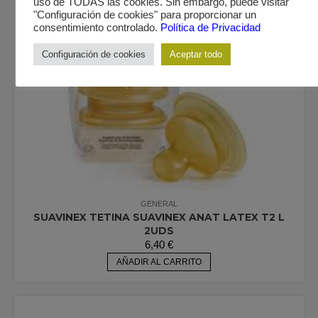
uso de TODAS las cookies. Sin embargo, puede visitar
"Configuración de cookies" para proporcionar un
consentimiento controlado.
Política de Privacidad
Configuración de cookies
Aceptar todo
GENERAL
SUAVINEX TETINA SUAVINEX ANAT LATEX T2 L
2UDS
6,40
€
AÑADIR AL CARRITO