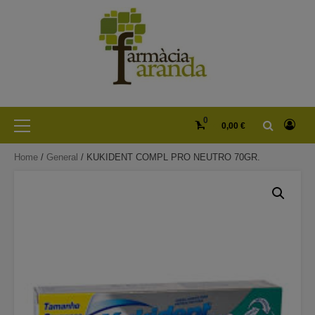
Skip
to
content
Primary
0
0,00 €
Menu
Home
/
General
/ KUKIDENT COMPL PRO NEUTRO 70GR.