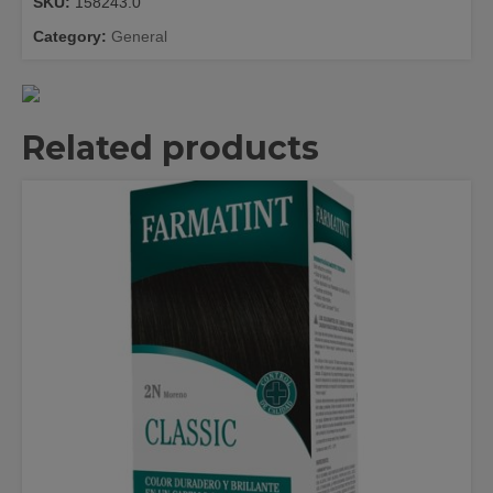
SKU:
158243.0
70GR.
quantity
Category:
General
Related products