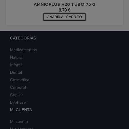
AMNIOPLUS H20 TUBO 75 G
8,70
€
AÑADIR AL CARRITO
CATEGORÍAS
Medicamentos
Natural
Infantil
Dental
Cosmética
Corporal
Capilar
Byphase
MI CUENTA
Mi cuenta