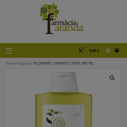
Skip
to
content
Primary
0
0,00 €
Menu
Home
/
Capilar
/ KLORANE CHAMPU CIDRA 400 ML