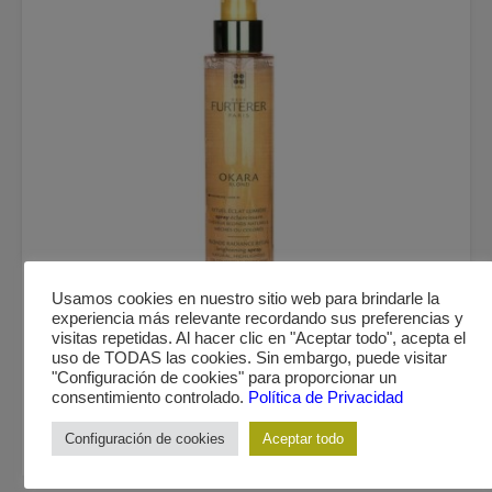
Usamos cookies en nuestro sitio web para brindarle la
experiencia más relevante recordando sus preferencias y
visitas repetidas. Al hacer clic en "Aceptar todo", acepta el
CAPILAR
uso de TODAS las cookies. Sin embargo, puede visitar
RENE FURTERER OKARA ACTIV LIGHT CUIDADO
"Configuración de cookies" para proporcionar un
ACTIVADOR DE LA LUZ 150 ML
consentimiento controlado.
Política de Privacidad
19,20
€
Configuración de cookies
Aceptar todo
AÑADIR AL CARRITO