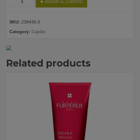
AÑADIR AL CARRITO
CHAMPU
CIDRA
400
SKU:
238436.0
ML
quantity
Category:
Capilar
Related products