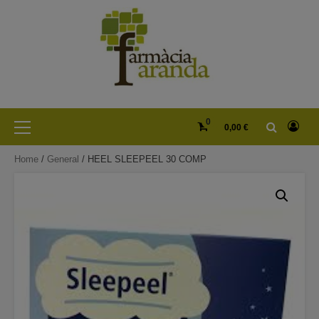
Skip
to
content
Primary
0
0,00 €
Menu
Home
/
General
/ HEEL SLEEPEEL 30 COMP