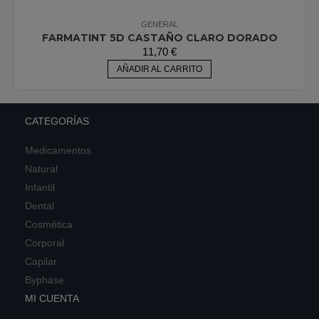
GENERAL
FARMATINT 5D CASTAÑO CLARO DORADO
11,70
€
AÑADIR AL CARRITO
CATEGORÍAS
Medicamentos
Natural
Infantil
Dental
Cosmética
Corporal
Capilar
Byphase
MI CUENTA