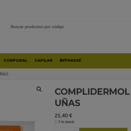
CORPORAL
CAPILAR
BYPHASSE
UÑAS
COMPLIDERMOL 
UÑAS
21,40
€
7 in stock
COMPLIDERMOL