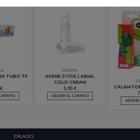
AL
GENERAL
20 TUBO 75
AVENE STICK LABIAL
G
COLD CREAM
CALMATOPI
€
5,95
€
7
CARRITO
AÑADIR AL CARRITO
AÑADIR
ENLACES