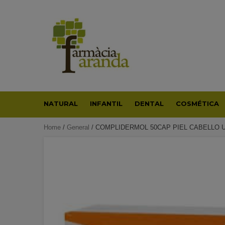
Skip
to
content
NATURAL
INFANTIL
DENTAL
COSMÉTICA
Home
/
General
/ COMPLIDERMOL 50CAP PIEL CABELLO 