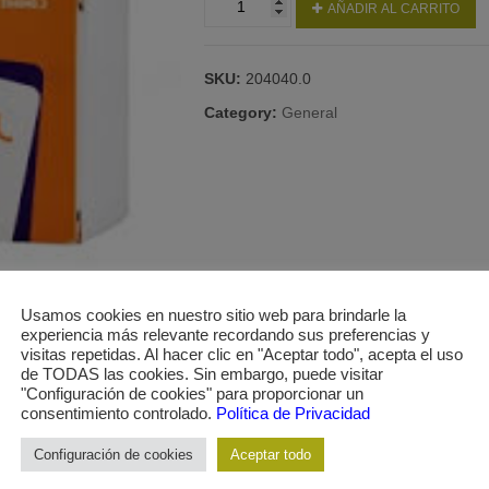
AÑADIR AL CARRITO
50CAP
PIEL
CABELLO
SKU:
204040.0
UÑAS
quantity
Category:
General
Usamos cookies en nuestro sitio web para brindarle la
experiencia más relevante recordando sus preferencias y
visitas repetidas. Al hacer clic en "Aceptar todo", acepta el uso
de TODAS las cookies. Sin embargo, puede visitar
"Configuración de cookies" para proporcionar un
consentimiento controlado.
Política de Privacidad
Configuración de cookies
Aceptar todo