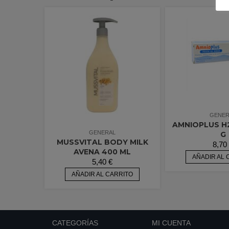
GENER
AMNIOPLUS H
GENERAL
G
MUSSVITAL BODY MILK
8,70
AVENA 400 ML
AÑADIR AL 
5,40
€
AÑADIR AL CARRITO
CATEGORÍAS
MI CUENTA