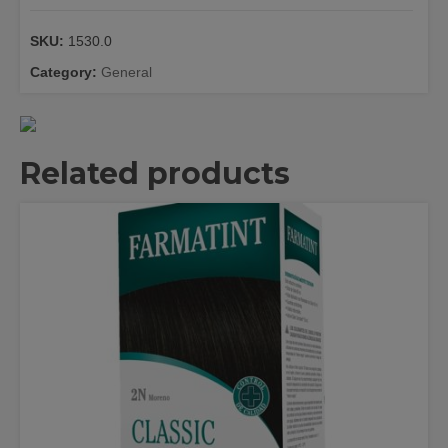
JARABE
200
SKU:
1530.0
ML.
quantity
Category:
General
Related products