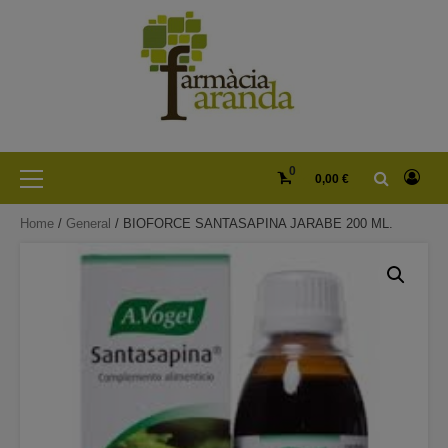
Skip
to
content
Primary
0
0,00 €
Menu
Home
/
General
/ BIOFORCE SANTASAPINA JARABE 200 ML.