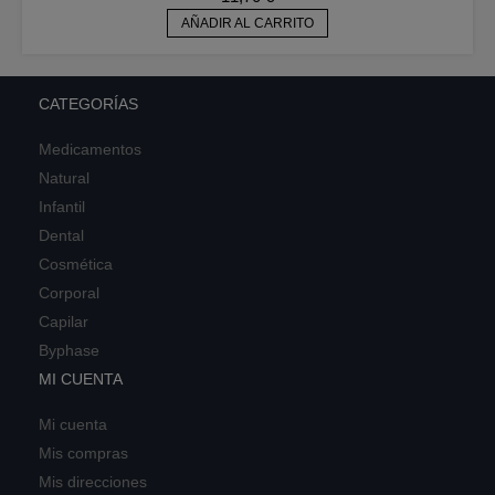
AÑADIR AL CARRITO
CATEGORÍAS
Medicamentos
Natural
Infantil
Dental
Cosmética
Corporal
Capilar
Byphase
MI CUENTA
Mi cuenta
Mis compras
Mis direcciones