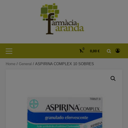
Skip
to
content
Primary
0
0,00 €
Menu
Home
/
General
/ ASPIRINA COMPLEX 10 SOBRES