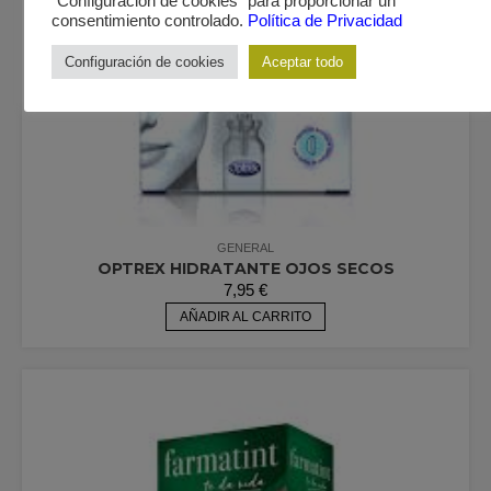
"Configuración de cookies" para proporcionar un
consentimiento controlado.
Política de Privacidad
Configuración de cookies
Aceptar todo
GENERAL
OPTREX HIDRATANTE OJOS SECOS
7,95
€
AÑADIR AL CARRITO