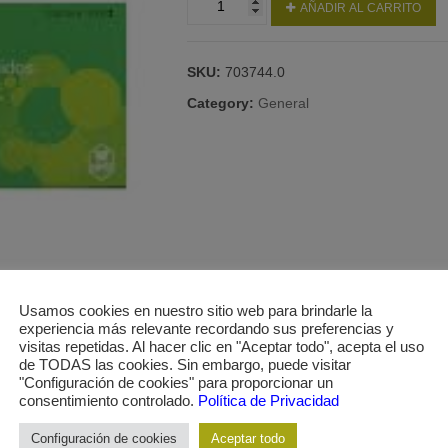
AÑADIR AL CARRITO
10
MG
7
SKU:
703744.0
COMPRIMIDOS
RECUBIERTOS
Category:
General
quantity
Usamos cookies en nuestro sitio web para brindarle la
experiencia más relevante recordando sus preferencias y
visitas repetidas. Al hacer clic en "Aceptar todo", acepta el uso
de TODAS las cookies. Sin embargo, puede visitar
"Configuración de cookies" para proporcionar un
consentimiento controlado.
Política de Privacidad
Configuración de cookies
Aceptar todo