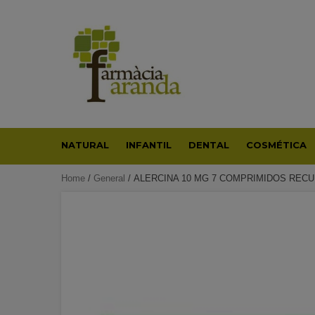
Skip
to
content
NATURAL
INFANTIL
DENTAL
COSMÉTICA
Home
/
General
/ ALERCINA 10 MG 7 COMPRIMIDOS REC