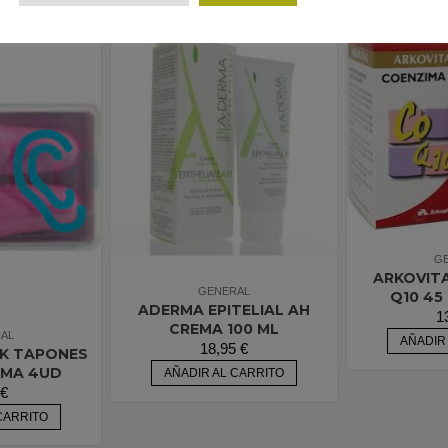
G
ARKOVIT
GENERAL
Q10 45
ADERMA EPITELIAL AH
1
CREMA 100 ML
AL
AÑADIR
18,95
€
K TAPONES
UMA 4UD
AÑADIR AL CARRITO
€
CARRITO